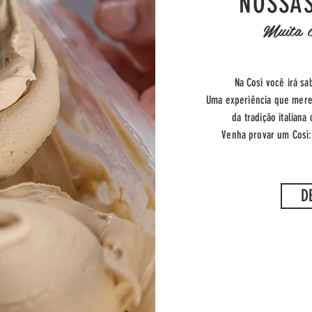
NOSSAS
Muita c
Na
Così você irá
sa
Uma experiência que mere
da tradição
italiana 
Venha provar um Così:
D