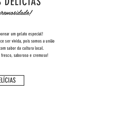
 DELÍCIAS
remosidade!
borear um gelato especial!
ce ser vivida,
pois
somos a união
com sabor da cultura local.
 fresco, saboroso e cremoso!
ELÍCIAS