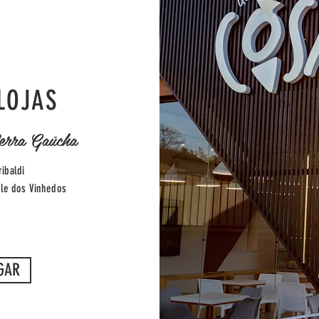
LOJAS
erra Gaúcha
ribaldi
le dos Vinhedos
GAR