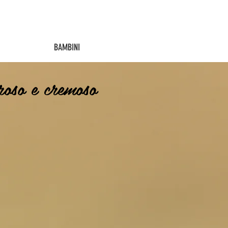
BAMBINI
roso e cremoso